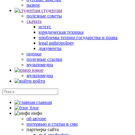
разное
студентам
полезные советы
скачать
игпз/с
юридическая техника
проблемы теории государства и права
legal anthropology
документы
оценки
полезные ссылки
мультимедиа
юмор
мультимедиа
войти
главная
блог
инфо
об авторе
интервью и статьи в сми
партнеры сайта
m.d. production