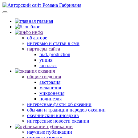
главная
блог
инфо
об авторе
интервью и статьи в сми
партнеры сайта
m.d. production
унция
югпласт
океания
общие сведения
австралия
меланезия
микронезия
полинезия
интересные факты об океании
обычаи и традиции народов океании
океанийский киноархив
интересные новости океании
публикации
научные публикации
путевые заметки