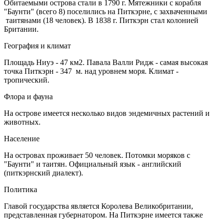
Обитаемыми острова стали в 1790 г. Мятежники с корабля
"Баунти" (всего 8) поселились на Питкэрне, с захваченными
таитянами (18 человек). В 1838 г. Питкэрн стал колонией
Британии.
География и климат
Площадь Ниуэ - 47 км2. Павала Валли Ридж - самая высокая
точка Питкэрн - 347 м. над уровнем моря. Климат -
тропический.
Флора и фауна
На острове имеется несколько видов эндемичных растений и
животных.
Население
На островах проживает 50 человек. Потомки моряков с
"Баунти" и таитян. Официальный язык - английский
(питкэрнский диалект).
Политика
Главой государства является Королева Великобритании,
представленная губернатором. На Питкэрне имеется также