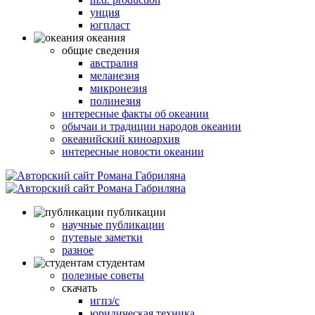
унция
югпласт
океания
общие сведения
австралия
меланезия
микронезия
полинезия
интересные факты об океании
обычаи и традиции народов океании
океанийский киноархив
интересные новости океании
публикации
научные публикации
путевые заметки
разное
студентам
полезные советы
скачать
игпз/с
юридическая техника