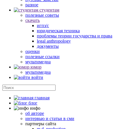
разное
студентам
полезные советы
скачать
игпз/с
юридическая техника
проблемы теории государства и права
legal anthropology
документы
оценки
полезные ссылки
мультимедиа
юмор
мультимедиа
войти
главная
блог
инфо
об авторе
интервью и статьи в сми
партнеры сайта
m.d. production