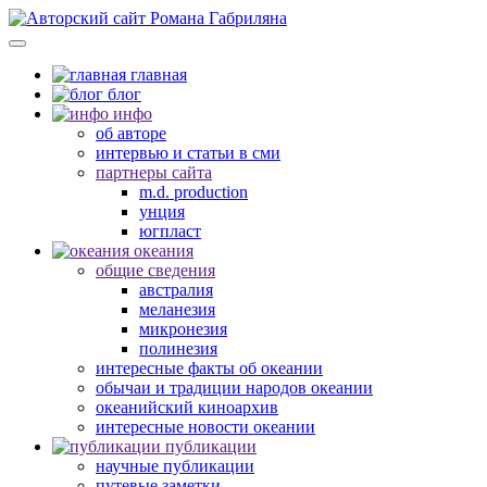
главная
блог
инфо
об авторе
интервью и статьи в сми
партнеры сайта
m.d. production
унция
югпласт
океания
общие сведения
австралия
меланезия
микронезия
полинезия
интересные факты об океании
обычаи и традиции народов океании
океанийский киноархив
интересные новости океании
публикации
научные публикации
путевые заметки