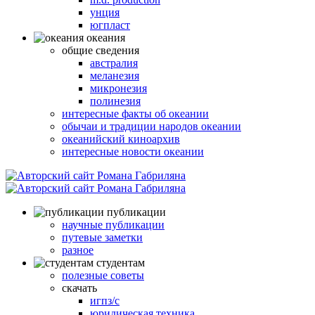
унция
югпласт
океания
общие сведения
австралия
меланезия
микронезия
полинезия
интересные факты об океании
обычаи и традиции народов океании
океанийский киноархив
интересные новости океании
публикации
научные публикации
путевые заметки
разное
студентам
полезные советы
скачать
игпз/с
юридическая техника